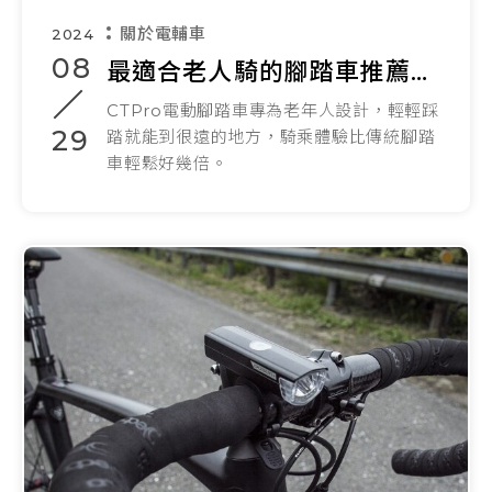
關於電輔車
2024
08
最適合老人騎的腳踏車推薦：CTPro電輔自行車，重新找回生活熱情
CTPro電動腳踏車專為老年人設計，輕輕踩
29
踏就能到很遠的地方，騎乘體驗比傳統腳踏
車輕鬆好幾倍。