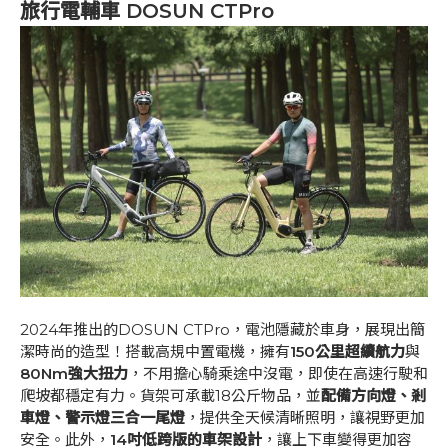
旅行電輔車 DOSUN CTPro
2024年推出的DOSUN CTPro，電池隱藏於車身，展現出簡
潔時尚的造型！搭載高規中置電機，擁有
150公里超續航力
與
80Nm強大扭力
，不用擔心騎乘途中沒電，即使在高速行駛和
爬坡都穩定有力。貨架可承載18公斤物品，並
配備方向燈、剎
車燈、警示燈三合一尾燈
，提供全天候清晰照明，讓視野更加
安全。此外，
14吋低跨版的車架設計
，讓上下車變得更加容