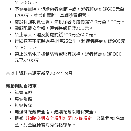
至1200元。
不需要駕照，但騎乘者需滿14歲，違者將處罰鍰600元至
1200元，並禁止駕駛、車輛移置保管。
需投保強制責任險，未投保者將處罰鍰750元至1500元。
需戴配戴安全帽，違者將處罰鍰300元。
禁止載人，違反將處罰鍰300元至600元。
行駛速率不能超過每小時25公里，超速者將處罰鍰900元
至1800元。
禁止改裝電子控制裝置或原有規格，違者將處罰鍰1800
元至5400元。
※以上資料來源更新至2024年9月
電動輔助自行車：
無需牌照
無需駕照
無需投保
無強制配戴安全帽，建議配戴以確保安全。
根據
《道路交通安全規則》第122條規定
，只能乘載1名幼
童，兒童座椅需附有合格標章。