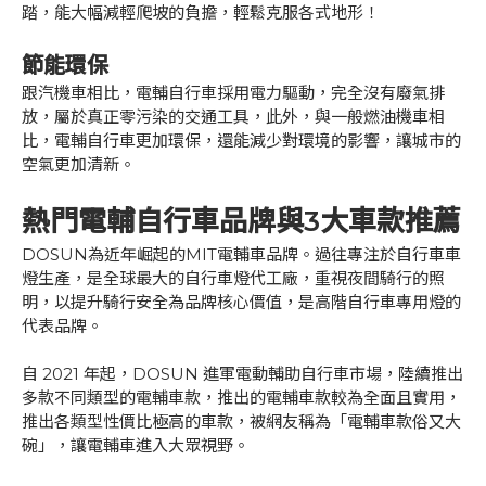
踏，能大幅減輕爬坡的負擔，輕鬆克服各式地形！
節能環保
跟汽機車相比，電輔自行車採用電力驅動，完全沒有廢氣排
放，屬於真正零污染的交通工具，此外，與一般燃油機車相
比，電輔自行車更加環保，還能減少對環境的影響，讓城市的
空氣更加清新。
熱門電輔自行車品牌與3大車款推薦
DOSUN為近年崛起的MIT電輔車品牌。過往專注於自行車車
燈生產，是全球最大的自行車燈代工廠，重視夜間騎行的照
明，以提升騎行安全為品牌核心價值，是高階自行車專用燈的
代表品牌。
自 2021 年起，DOSUN 進軍電動輔助自行車市場，陸續推出
多款不同類型的電輔車款，推出的電輔車款較為全面且實用，
推出各類型性價比極高的車款，被網友稱為「電輔車款俗又大
碗」，讓電輔車進入大眾視野。