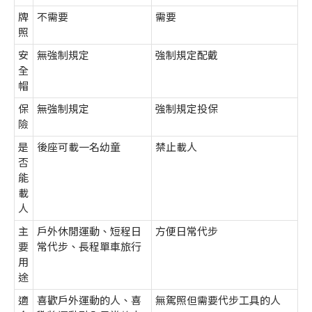
牌
不需要
需要
照
安
無強制規定
強制規定配戴
全
帽
保
無強制規定
強制規定投保
險
是
後座可載一名幼童
禁止載人
否
能
載
人
主
戶外休閒運動、短程日
方便日常代步
要
常代步、長程單車旅行
用
途
適
喜歡戶外運動的人、喜
無駕照但需要代步工具的人