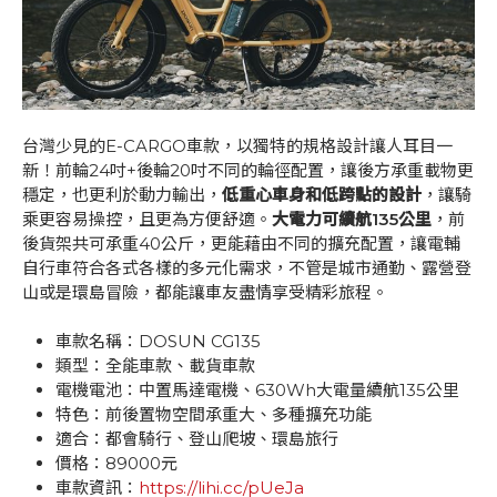
台灣少見的E-CARGO車款，以獨特的規格設計讓人耳目一
新！前輪24吋+後輪20吋不同的輪徑配置，讓後方承重載物更
穩定，也更利於動力輸出，
低重心車身和低跨點的設計
，讓騎
乘更容易操控，且更為方便舒適。
大電力可續航135公里
，前
後貨架共可承重40公斤，更能藉由不同的擴充配置，讓電輔
自行車符合各式各樣的多元化需求，不管是城市通勤、露營登
山或是環島冒險，都能讓車友盡情享受精彩旅程。
車款名稱：DOSUN CG135
類型：全能車款、載貨車款
電機電池：中置馬達電機、630Wh大電量續航135公里
特色：前後置物空間承重大、多種擴充功能
適合：都會騎行、登山爬坡、環島旅行
價格：89000元
車款資訊：
https://lihi.cc/pUeJa