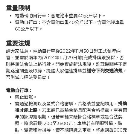
重量限制
電動輔助自行車：含電池車重要40公斤以下。
電動自行車：不含電池車重40公斤以下，含電池後車重
60公斤以下。
重要法規
請大家注意，電動自行車從2022年11月30日起正式領牌納
管，並需於兩年內(2024年11月29日前)完成掛牌跟投保，否
則將無法合法上路行駛。開始實施新法規後，監理機關將不定
期路邊攔查及取締，提醒大家儘速掛牌並
遵守下列交通法規
，
否則當心違法受罰呦！
電動自行車：
禁止酒駕。
需通過檢測以及型式合格審驗，合格後並登記領用，
掛牌
後才能上路
。若車輛已審驗合格且配有合格標章，享有兩
年的掛牌寬限期，但若車輛未懸掛合格標章或是合法牌
照，將處罰鍰1200至3600元；車牌若有明顯毀損、黏
貼、變造和污損等，使不能辨識之車號，將處罰鍰900元