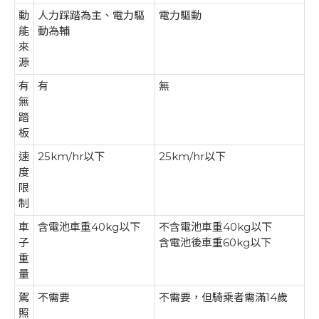
動
人力踩踏為主、電力驅
電力驅動
能
動為輔
來
源
有
有
無
無
踏
板
速
25km/hr以下
25km/hr以下
度
限
制
車
含電池車重40kg以下
不含電池車重40kg以下
子
含電池後車重60kg以下
重
量
駕
不需要
不需要，但騎乘者需滿14歲
照