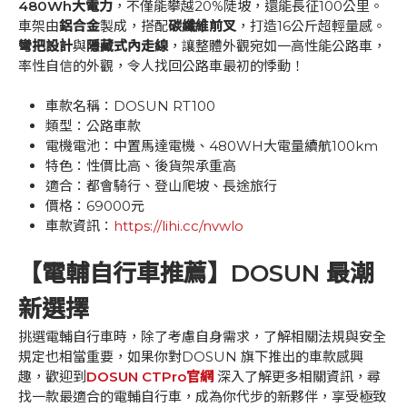
480Wh大電力
，不僅能攀越20%陡坡，還能長征100公里。
車架由
鋁合金
製成，搭配
碳纖維前叉
，打造16公斤超輕量感。
彎把設計
與
隱藏式內走線
，讓整體外觀宛如一高性能公路車，
率性自信的外觀，令人找回公路車最初的悸動！
車款名稱：DOSUN RT100
類型：公路車款
電機電池：中置馬達電機、480WH大電量續航100km
特色：性價比高、後貨架承重高
適合：都會騎行、登山爬坡、長途旅行
價格：69000元
車款資訊：
https://lihi.cc/nvwlo
【電輔自行車推薦】DOSUN 最潮
新選擇
挑選電輔自行車時，除了考慮自身需求，了解相關法規與安全
規定也相當重要，如果你對DOSUN 旗下推出的車款感興
趣，歡迎到
DOSUN CTPro官網
深入了解更多相關資訊，尋
找一款最適合的電輔自行車，成為你代步的新夥伴，享受極致