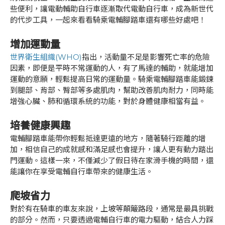
些便利，讓電動輔助自行車逐漸取代電動自行車，成為新世代
的代步工具，一起來看看騎乘電輔腳踏車還有哪些好處吧！
增加運動量
世界衛生組織(WHO)
指出，活動量不足是影響死亡率的危險
因素，即便是平時不常運動的人，有了馬達的輔助，就能增加
運動的意願，輕鬆提高日常的運動量。騎乘電輔腳踏車能鍛鍊
到腿部、背部、臀部等多處肌肉，幫助改善肌肉耐力，同時能
增強心臟、肺和循環系統的功能，對於身體健康相當有益。
培養健康興趣
電輔腳踏車能帶你輕鬆抵達更遠的地方，隨著騎行距離的增
加，相信自己的成就感和滿足感也會提升，讓人更有動力踏出
門運動。這樣一來，不僅減少了假日待在家滑手機的時間，還
能讓你在享受電輔自行車帶來的健康生活。
爬坡省力
對於有在騎車的車友來說，上坡等顛簸路段，通常是最具挑戰
的部分。然而，只要透過電輔自行車的電力驅動，結合人力踩