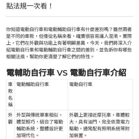
點法規一次看！
你知道電動自行車和電動輔助自行車有什麼差別嗎？雖然兩者
是不同的車款，但僅從名稱來看，確實很容易讓人混淆。實際
上，它們在外觀與功能上有著明顯差異，今天，我們將深入介
紹電動自行車和電動輔助自行車之間的差別，並告訴你有哪些
相關法規，幫助你更清楚了解它們的特性。
電輔助自行車 VS 電動自行車介紹
車
電動輔助自行車
電動自行車
款
名
稱
外
外型與傳統單車相似，
外觀上更接近摩托車，車體較
觀
體型輕巧，結合了電動
大，具有油門，完全依靠電力
輔助系統，整體設計更
驅動，通常配有照明系統等附
加現代化。
加裝置。