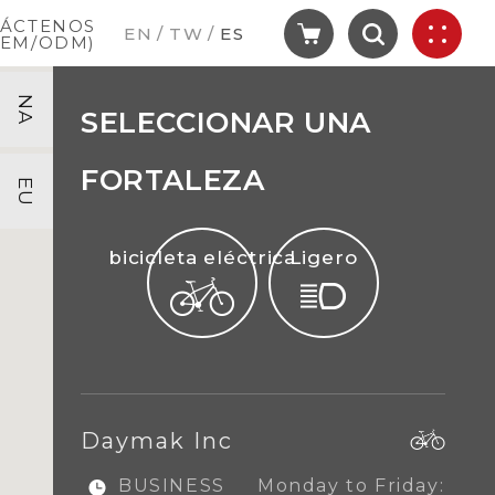
ÁCTENOS
EN
TW
ES
OEM/ODM)
NA
SELECCIONAR UNA
FORTALEZA
EU
bicicleta eléctrica
Ligero
Daymak Inc
BUSINESS
Monday to Friday: