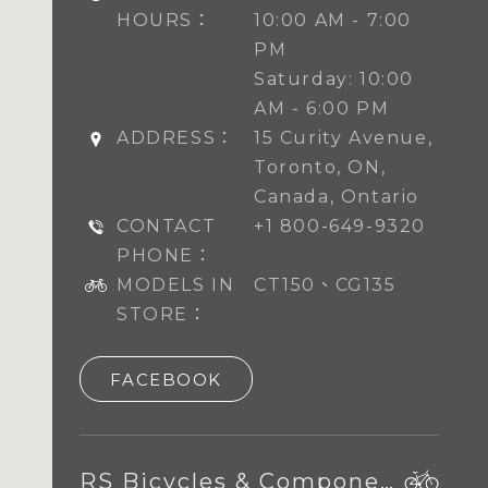
HOURS：
10:00 AM - 7:00
PM
Saturday: 10:00
AM - 6:00 PM
ADDRESS：
15 Curity Avenue,
Toronto, ON,
Canada, Ontario
CONTACT
+1 800-649-9320
PHONE：
MODELS IN
CT150、CG135
STORE：
FACEBOOK
RS Bicycles & Components B.V.,