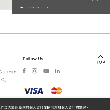
BUSINESS
HOURS：
ADDRESS：
Steenweg 39
5301 HJ
Zaltbommel
CONTACT
+31 (0)418 54 04
PHONE：
34
MODELS IN
CG135
Follow Us
STORE：
TOP
 Guishan
FACEBOOK
.C.)
BS Fitness d.o.o.
我們致力於保護您的個人資料並提供您對個人資料的掌握。
BUSINESS