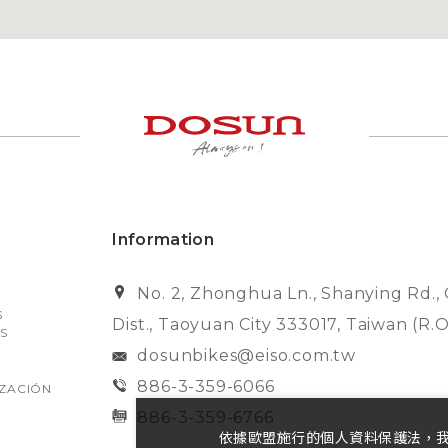
Information
No. 2, Zhonghua Ln., Shanying Rd.,
S
Dist., Taoyuan City 333017, Taiwan (R.O
S
dosunbikes@eiso.com.tw
886-3-359-6066
ZACIÓN
886-3-359-6766
依據歐盟施行的個人資料保護法，